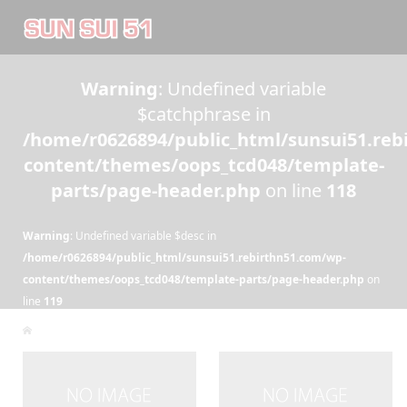
Warning
: Undefined variable
$catchphrase in
/home/r0626894/public_html/sunsui51.reb
content/themes/oops_tcd048/template-
parts/page-header.php
on line
118
Warning
: Undefined variable $desc in
/home/r0626894/public_html/sunsui51.rebirthn51.com/wp-
content/themes/oops_tcd048/template-parts/page-header.php
on
line
119